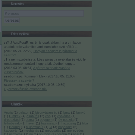
Keresés
Friss topikok
:
@ÍJ AutoPostR: és én is csak akkor, ha a címlapon
akadok bele valamibe, amit nem lehet szó nélkül ...
(
2018.05.24. 22:22
)
Hogyan szedjem le páromat a
szerről?
:
Ha nem szobatiszta, köss pórázt a nyakába és vidd le
rendszeresen sétálni, hogy a fák tövébe huggy...
(
2018.03.08. 08:51
)
A párom szobatisztasága
visszafejlődik
szadomazo:
Komment Elek
(
2017.10.05. 11:00
)
Fizessek a szexért?
szadomazo:
nyihaha
(
2017.10.05. 10:59
)
Gyermekvállalás ötvenen túl?
Címkék
Anglia
(
1
)
balaton
(
1
)
bizonytalanság
(
1
)
bmw
(
1
)
bunkó
(
1
)
Címkék
(
4
)
csábítás
(
2
)
csaj
(
1
)
csalódás
(
1
)
dresszkód
(
1
)
duma
(
1
)
egyetem
(
1
)
év posztja
(
1
)
felhőbevaló
(
1
)
haver
(
1
)
házasság
(
1
)
hazugság
(
1
)
hiba
(
1
)
Houdini
(
1
)
hullámvasút
(
1
)
ÍJ
(
3
)
kapcsolat
(
5
)
kaposvár
(
1
)
megbánás
(
1
)
megcsalás
(
2
)
merevedés
(
1
)
nemveszi
(
1
)
nő
(
1
)
on-topic
(
1
)
paróka
(
1
)
pasi
(
1
)