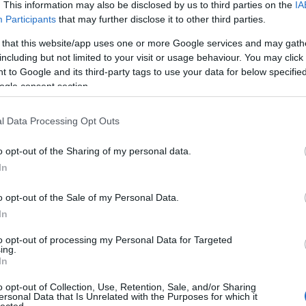
. This information may also be disclosed by us to third parties on the
IA
Participants
that may further disclose it to other third parties.
 that this website/app uses one or more Google services and may gath
including but not limited to your visit or usage behaviour. You may click 
 to Google and its third-party tags to use your data for below specifi
ogle consent section.
2018.07.12. 07:45
álniuk
l Data Processing Opt Outs
o opt-out of the Sharing of my personal data.
In
7/12/a_noknek_nem_kell_ferfiakka_valniuk
o opt-out of the Sale of my Personal Data.
In
Tetszik
0
to opt-out of processing my Personal Data for Targeted
ing.
In
o opt-out of Collection, Use, Retention, Sale, and/or Sharing
ersonal Data that Is Unrelated with the Purposes for which it
lected.