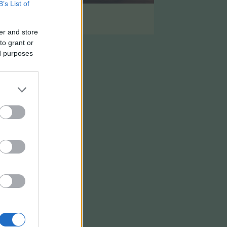
B’s List of
Szűrés engedélyezése
↴
er and store
to grant or
ed purposes