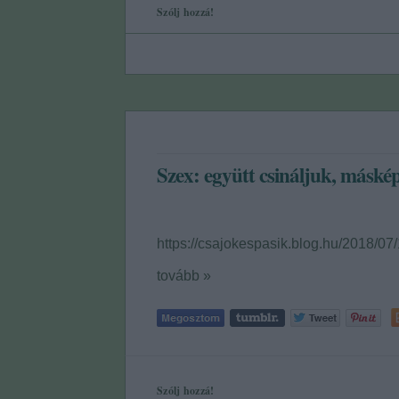
Szólj hozzá!
Szex: együtt csináljuk, máské
https://csajokespasik.blog.hu/2018/0
tovább »
Szólj hozzá!