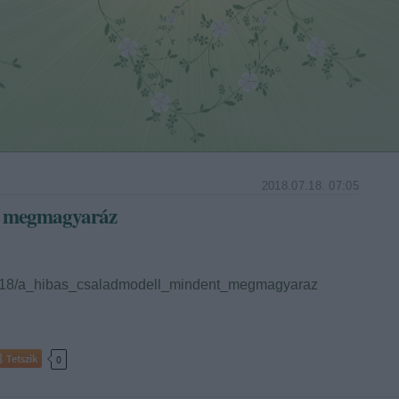
2018.07.18. 07:05
nt megmagyaráz
07/18/a_hibas_csaladmodell_mindent_megmagyaraz
Tetszik
0