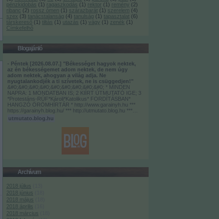
pénzkidobás
(
1
)
ragaszkodás
(
1
)
rektor
(
1
)
remény
(
2
)
ribanc
(
2
)
rossz ómen
(
1
)
szárazbarát
(
1
)
szerelem
(
4
)
szex
(
3
)
tanácstalanság
(
4
)
tanulság
(
1
)
tapasztalat
(
6
)
társkereső
(
1
)
tiltás
(
1
)
utazás
(
1
)
vágy
(
1
)
zenék
(
1
)
Címkefelhő
Blogajánló
- Péntek [2026.08.07.] "Békességet hagyok nektek,
az én békességemet adom nektek, de nem úgy
adom nektek, ahogyan a világ adja. Ne
nyugtalankodjék a ti szívetek, ne is csüggedjen!"
&#0;&#0;&#0;&#0;&#0;&#0;&#0;&#0;&#0; * MINDEN
NAPRA: 1 MONDATBAN IS; 2 KIÍRT ÚTMUTATÓ IGE; 3
*Protestáns-RÚF*Károli*Katolikus* FORDÍTÁSBAN*
HANGZÓ ÖRÖMHÍRTÁR * http://www.garainyh.hu ***
https://garainyh.blog.hu/ *** http://utmutato.blog.hu ***…
utmutato.blog.hu
Archívum
2018 július
(
13
)
2018 június
(
18
)
2018 május
(
18
)
2018 április
(
16
)
2018 március
(
18
)