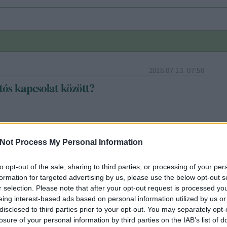
2018.07.13. 07:50
tós kapcsolat között?
07/13/mi_van_az_egyejszakas_es_a_tartos_kapcsolat_koz
Not Process My Personal Information
to opt-out of the sale, sharing to third parties, or processing of your per
formation for targeted advertising by us, please use the below opt-out s
Tetszik
0
r selection. Please note that after your opt-out request is processed y
eing interest-based ads based on personal information utilized by us or
disclosed to third parties prior to your opt-out. You may separately opt-
losure of your personal information by third parties on the IAB’s list of