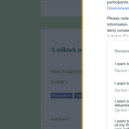
participants
Downstream 
Please note
information 
deny consent
in below Go
A nőknek nem kell férfiakká v
Persona
I want t
Opted 
https://csajokespasik.blog.hu/2018/0
tovább »
I want t
Opted 
I want 
Advertis
Opted 
Szólj hozzá!
I want t
of my P
was col