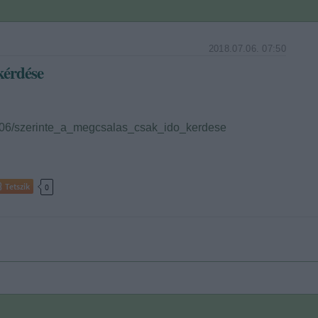
2018.07.06. 07:50
kérdése
07/06/szerinte_a_megcsalas_csak_ido_kerdese
Tetszik
0