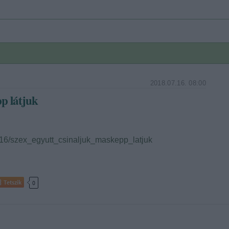
2018.07.16. 08:00
pp látjuk
7/16/szex_egyutt_csinaljuk_maskepp_latjuk
Tetszik
0