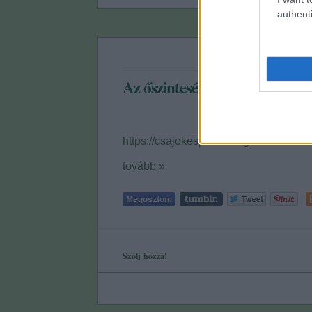
authenti
Az őszinteség árt a kapcsolat
https://csajokespasik.blog.hu/2018/0
tovább »
Szólj hozzá!