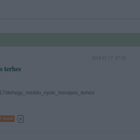
2018.07.17. 07:35
 terhes
07/17/dehogy_meddo_nyolc_honapos_terhes
Tetszik
0