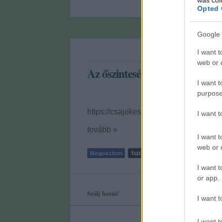
Opted 
Google 
I want t
web or d
Az őszinteség árt a kapcsolat
I want t
purpose
https://csajokespasik.blog.hu/2018/0
I want 
tovább »
I want t
web or d
I want t
or app.
Szólj hozzá!
I want t
I want t