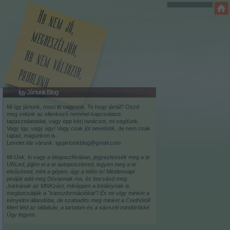
Így Jártunk Blog
Mi így jártunk, most itt vagyunk. Te hogy jártál? Oszd
meg velünk az ellenkező nemmel kapcsolatos
tapasztalataidat, vagy épp kérj tanácsot, mi segítünk.
Vagy így, vagy úgy! Vagy csak jót nevetünk, de nem csak
rajtad, magunkon is.
Levelet ide várunk: igyjartunkblog@gmail.com
Mi IJnk, ki vagy a blogoszférában, jegyeztessék meg a te
URLed, jöjjön el a te autoposztered, legyen meg a te
elsőzésed, mint a gépen, úgy a telón is! Mindennapi
pináját add meg Dövannak ma, és bocsásd meg
Jokkának az MNKzást, miképpen a kislánynak is
megbocsátják a "transzformációkat"! És ne vígy minket a
kényelmi állandóba, de szabadíts meg minket a Coelhótól!
Mert tiéd az oldalsáv, a tartalom és a sávszél mindörökké.
Úgy legyen.