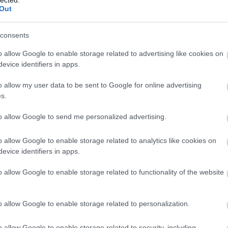
Out
consents
o allow Google to enable storage related to advertising like cookies on
2018.07.09. 07:55
evice identifiers in apps.
nak?
o allow my user data to be sent to Google for online advertising
s.
7/09/az_oszinteseg_art_a_kapcsolatnak
to allow Google to send me personalized advertising.
o allow Google to enable storage related to analytics like cookies on
evice identifiers in apps.
Tetszik
0
o allow Google to enable storage related to functionality of the website
o allow Google to enable storage related to personalization.
o allow Google to enable storage related to security, including