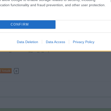
cation functionality and fraud prevention, and other user protection.
2018.07.09. 07:50
CONFIRM
nak?
Data Deletion
Data Access
Privacy Policy
7/09/az_oszinteseg_art_a_kapcsolatnak
Tetszik
0